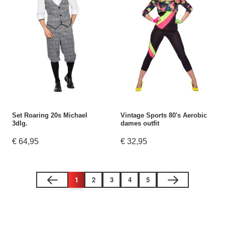
Set Roaring 20s Michael
Vintage Sports 80's Aerobic
3dlg.
dames outfit
€ 64,95
€ 32,95
1
2
3
4
5
U lees momenteel pagina
Pagina
Pagina
Pagina
Pagina