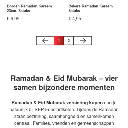
Borden Ramadan Kareem
Bekers Ramadan Kareem
23cm. 8stuks
8stuks
€ 6,95
€ 4,95
1
2
U lees momenteel pagina
Pagina
Ramadan & Eid Mubarak – vier
samen bijzondere momenten
Ramadan & Eid Mubarak versiering kopen
doe je
natuurlijk bij SEP Feestartikelen. Tijdens de Ramadan
staan bezinning, saamhorigheid en samenkomen
centraal. Families, vrienden en gemeenschappen