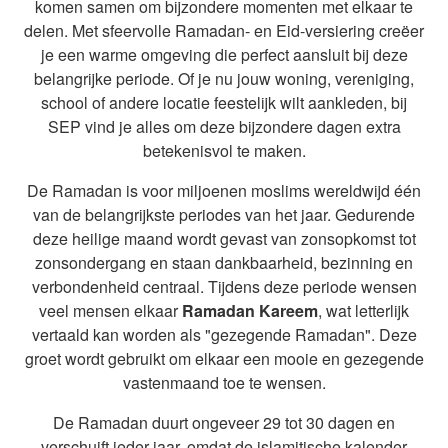
komen samen om bijzondere momenten met elkaar te
delen. Met sfeervolle Ramadan- en Eid-versiering creëer
je een warme omgeving die perfect aansluit bij deze
belangrijke periode. Of je nu jouw woning, vereniging,
school of andere locatie feestelijk wilt aankleden, bij
SEP vind je alles om deze bijzondere dagen extra
betekenisvol te maken.
De Ramadan is voor miljoenen moslims wereldwijd één
van de belangrijkste periodes van het jaar. Gedurende
deze heilige maand wordt gevast van zonsopkomst tot
zonsondergang en staan dankbaarheid, bezinning en
verbondenheid centraal. Tijdens deze periode wensen
veel mensen elkaar
Ramadan Kareem
, wat letterlijk
vertaald kan worden als "gezegende Ramadan". Deze
groet wordt gebruikt om elkaar een mooie en gezegende
vastenmaand toe te wensen.
De Ramadan duurt ongeveer 29 tot 30 dagen en
verschuift ieder jaar, omdat de islamitische kalender